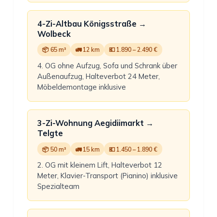
4-Zi-Altbau Königsstraße →
Wolbeck
📦 65 m³
🚛 12 km
💶 1.890 – 2.490 €
4. OG ohne Aufzug, Sofa und Schrank über
Außenaufzug, Halteverbot 24 Meter,
Möbeldemontage inklusive
3-Zi-Wohnung Aegidiimarkt →
Telgte
📦 50 m³
🚛 15 km
💶 1.450 – 1.890 €
2. OG mit kleinem Lift, Halteverbot 12
Meter, Klavier-Transport (Pianino) inklusive
Spezialteam