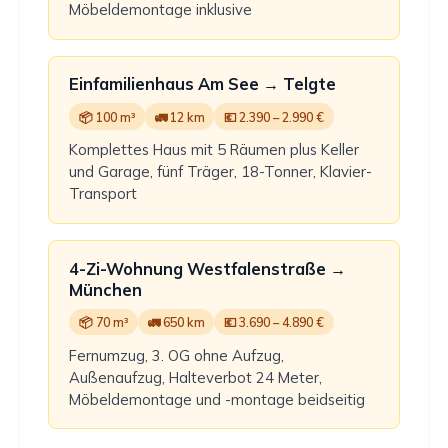
Möbeldemontage inklusive
Einfamilienhaus Am See → Telgte
📦 100 m³
🚛 12 km
💶 2.390 – 2.990 €
Komplettes Haus mit 5 Räumen plus Keller
und Garage, fünf Träger, 18-Tonner, Klavier-
Transport
4-Zi-Wohnung Westfalenstraße →
München
📦 70 m³
🚛 650 km
💶 3.690 – 4.890 €
Fernumzug, 3. OG ohne Aufzug,
Außenaufzug, Halteverbot 24 Meter,
Möbeldemontage und -montage beidseitig